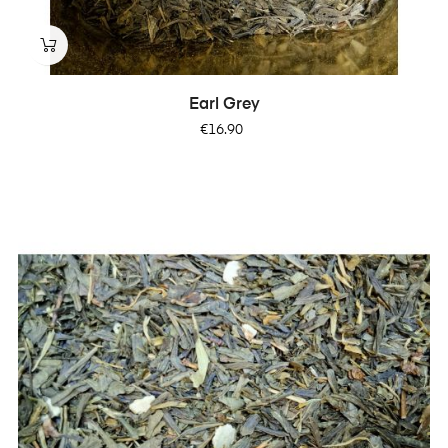
Earl Grey
Price
€16.90