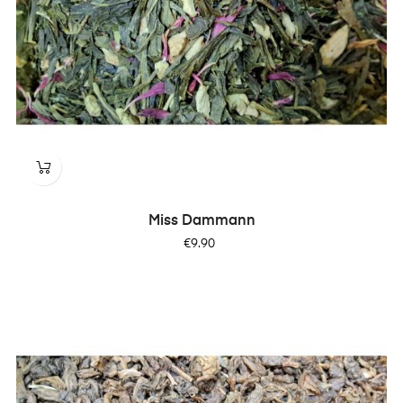
Miss Dammann
Price
€9.90