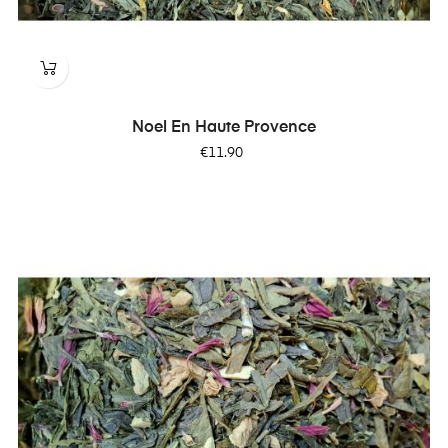
Noel En Haute Provence
Price
€11.90