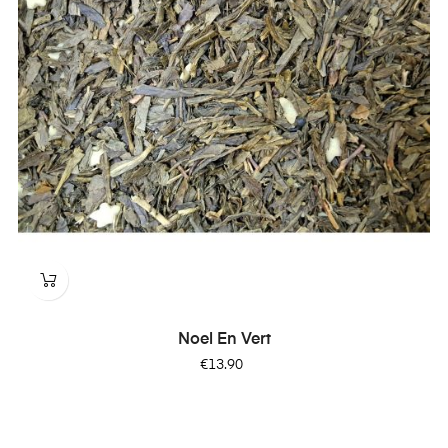
Noel En Vert
Price
€13.90